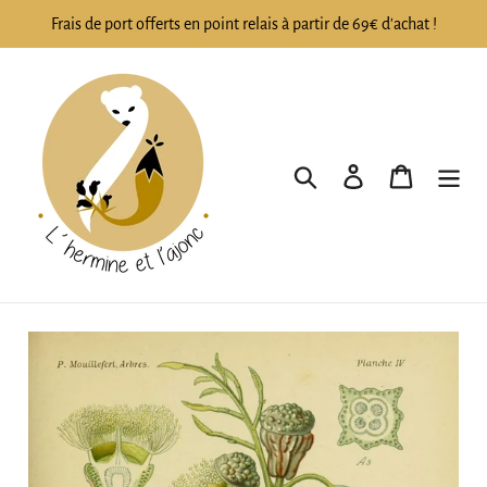
Passer
Frais de port offerts en point relais à partir de 69€ d'achat !
au
contenu
Rechercher
Se connecter
Panier