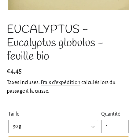
EUCALYPTUS -
Eucalyptus globulus -
feuille bio
Prix
€4,45
normal
Taxes incluses.
Frais d'expédition
calculés lors du
passage à la caisse.
Taille
Quantité