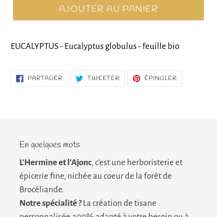
AJOUTER AU PANIER
EUCALYPTUS - Eucalyptus globulus - feuille bio
PARTAGER
TWEETER
ÉPINGLER
PARTAGER
TWEETER
ÉPINGLER
SUR
SUR
SUR
FACEBOOK
TWITTER
PINTEREST
En quelques mots
L'Hermine et l'Ajonc
, c'est une herboristerie et
épicerie fine, nichée au coeur de la forêt de
Brocéliande.
Notre spécialité ?
La création de tisane
personnalisée, 100% adapté à votre besoin ou à