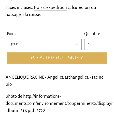
normal
Taxes incluses.
Frais d'expédition
calculés lors du
passage à la caisse.
Poids
Quantité
AJOUTER AU PANIER
ANGELIQUE RACINE - Angelica archangelica - racine
bio
photo de http://informations-
documents.com/environnement/coppermine15x/displayi
album=21&pid=2722