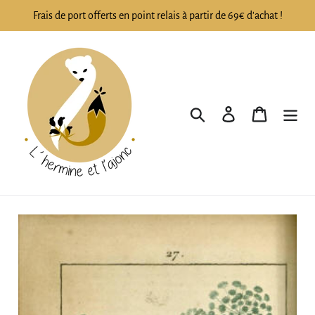
Passer
Frais de port offerts en point relais à partir de 69€ d'achat !
au
contenu
Rechercher
Se connecter
Panier